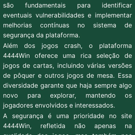
são fundamentais para identificar
eventuais vulnerabilidades e implementar
melhorias contínuas no sistema de
segurança da plataforma.
Além dos jogos crash, o plataforma
4444Win oferece uma rica seleção de
jogos de cartas, incluindo várias versões
de pôquer e outros jogos de mesa. Essa
diversidade garante que haja sempre algo
novo para explorar, mantendo os
jogadores envolvidos e interessados.
A segurança é uma prioridade no site
4444Win, refletida não apenas na