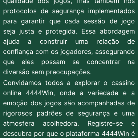
qualidade dos jogos, mas também nos
protocolos de segurança implementados
para garantir que cada sessão de jogo
seja justa e protegida. Essa abordagem
ajuda a construir uma relação de
confiança com os jogadores, assegurando
que eles possam se concentrar na
diversão sem preocupações.
Convidamos todos a explorar o cassino
online 4444Win, onde a variedade e a
emoção dos jogos são acompanhadas de
rigorosos padrões de segurança e uma
atmosfera acolhedora. Registre-se e
descubra por que o plataforma 4444Win é