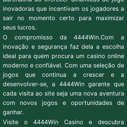
inovadoras que incentivam os jogadores a
sair no momento certo para maximizar
seus lucros.
O compromisso da 4444Win.Com a
inovação e segurança faz dela a escolha
ideal para quem procura um casino online
moderno e confiável. Com uma seleção de
jogos que continua a crescer e a
desenvolver-se, a 4444Win garante que
cada visita ao site seja uma nova aventura
com novos jogos e oportunidades de
ganhar.
Visite o 4444Win Casino e descubra