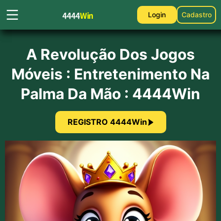
Login
Cadastro
A Revolução Dos Jogos
Móveis : Entretenimento Na
Palma Da Mão : 4444Win
REGISTRO 4444Win