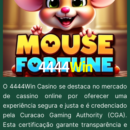
O 4444Win Casino se destaca no mercado
de cassino online por oferecer uma
experiência segura e justa e é credenciado
pela Curacao Gaming Authority (CGA).
Esta certificação garante transparência e